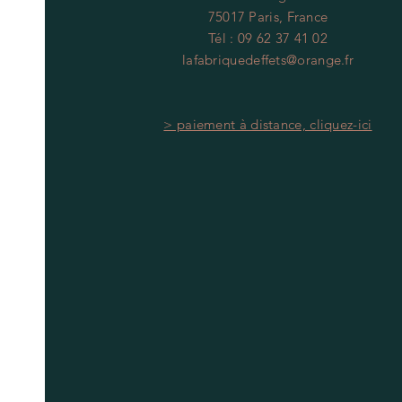
75017 Paris, France
Tél : 09 62 37 41 02
lafabriquedeffets@orange.fr
> paiement à distance, cliquez-ici