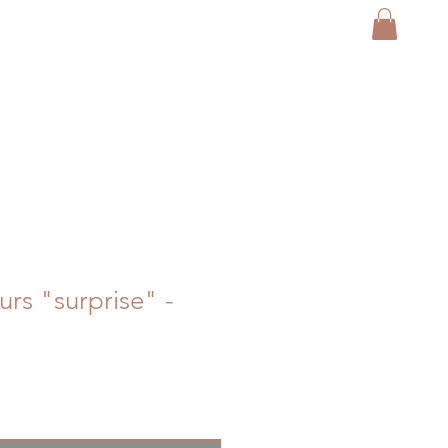
urs "surprise" -
x