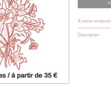
R
A retirer en bouti
MARDI
entre 12h et
Description
Bouquet de fleurs "s
arrivages.
Au moins 3 variétés d